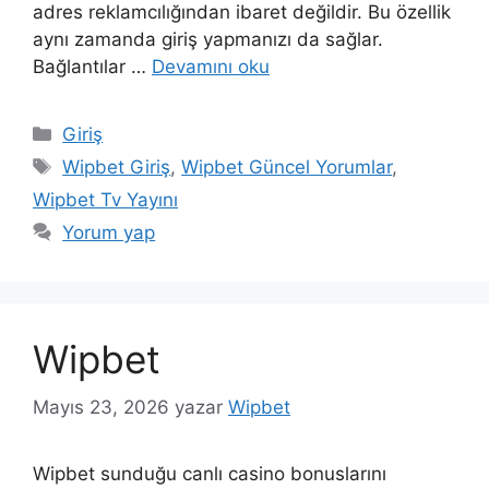
adres reklamcılığından ibaret değildir. Bu özellik
aynı zamanda giriş yapmanızı da sağlar.
Bağlantılar …
Devamını oku
Kategoriler
Giriş
Etiketler
Wipbet Giriş
,
Wipbet Güncel Yorumlar
,
Wipbet Tv Yayını
Yorum yap
Wipbet
Mayıs 23, 2026
yazar
Wipbet
Wipbet sunduğu canlı casino bonuslarını