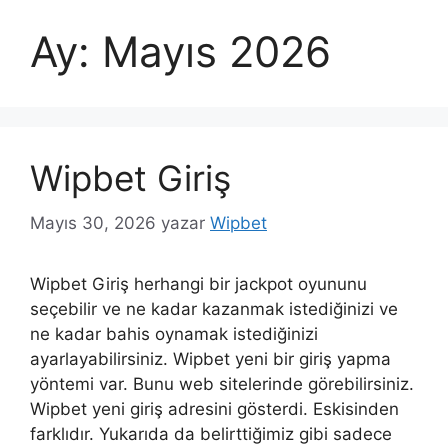
Ay:
Mayıs 2026
Wipbet Giriş
Mayıs 30, 2026
yazar
Wipbet
Wipbet Giriş herhangi bir jackpot oyununu
seçebilir ve ne kadar kazanmak istediğinizi ve
ne kadar bahis oynamak istediğinizi
ayarlayabilirsiniz. Wipbet yeni bir giriş yapma
yöntemi var. Bunu web sitelerinde görebilirsiniz.
Wipbet yeni giriş adresini gösterdi. Eskisinden
farklıdır. Yukarıda da belirttiğimiz gibi sadece