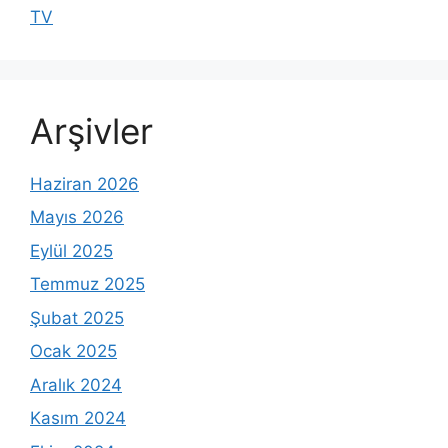
TV
Arşivler
Haziran 2026
Mayıs 2026
Eylül 2025
Temmuz 2025
Şubat 2025
Ocak 2025
Aralık 2024
Kasım 2024