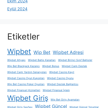
Ekim 2024
Eylül 2024
Etiketler
Wipbet
Wip Bet
Wipbet Adresi
Wipbet Altyapı
Wipbet Bahis Kanalları
Wipbet Birinci Sınıf Bahisler
Wip Bet Blackjack Kazancı
Wipbet Bonus
Wipbet Canlı Destek
Wipbet Canlı Yardım Senaryoları
Wipbet Casino Kayıt
Wipbet Casino Oyun Kuponları
Wipbet Casino Oyunu
Wip Bet Casino Poker Oyunları
Wipbet Destek Bağlantısı
Wipbet Finansal Hizmetleri
Wipbet Finansal İşlem
Wipbet Giriş
Wip Bet Giriş Aşamaları
Wipbet Güncel
Wipbet Giriş Sayfası
Wipbet Güncel Yorumlar