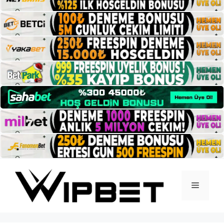
İçeriğe
atla
Menü