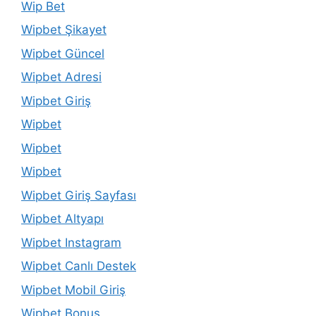
Wip Bet
Wipbet Şikayet
Wipbet Güncel
Wipbet Adresi
Wipbet Giriş
Wipbet
Wipbet
Wipbet
Wipbet Giriş Sayfası
Wipbet Altyapı
Wipbet Instagram
Wipbet Canlı Destek
Wipbet Mobil Giriş
Wipbet Bonus