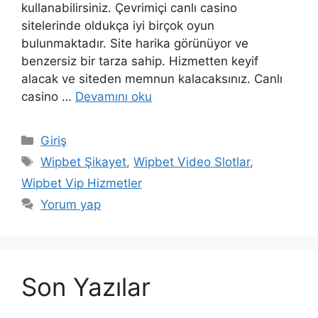
kullanabilirsiniz. Çevrimiçi canlı casino
sitelerinde oldukça iyi birçok oyun
bulunmaktadır. Site harika görünüyor ve
benzersiz bir tarza sahip. Hizmetten keyif
alacak ve siteden memnun kalacaksınız. Canlı
casino …
Devamını oku
Kategoriler
Giriş
Etiketler
Wipbet Şikayet
,
Wipbet Video Slotlar
,
Wipbet Vip Hizmetler
Yorum yap
Son Yazılar