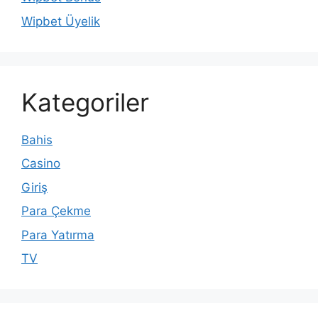
Wipbet Üyelik
Kategoriler
Bahis
Casino
Giriş
Para Çekme
Para Yatırma
TV