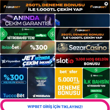
×
WIPBET GİRİŞ İÇİN TIKLAYINIZ!