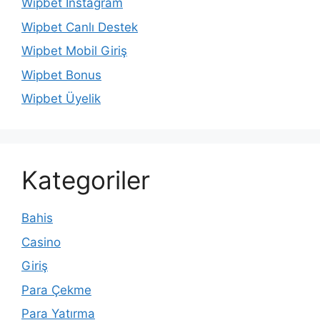
Wipbet Instagram
Wipbet Canlı Destek
Wipbet Mobil Giriş
Wipbet Bonus
Wipbet Üyelik
Kategoriler
Bahis
Casino
Giriş
Para Çekme
Para Yatırma