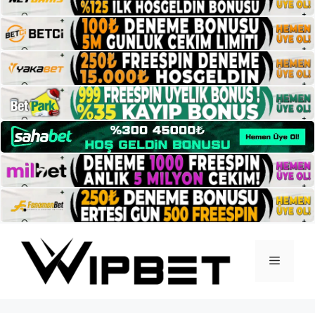
İçeriğe
atla
Menü