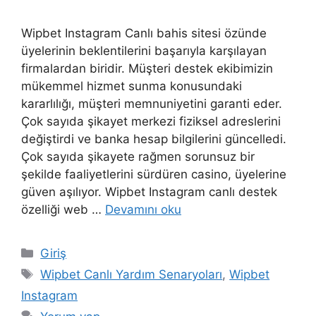
Wipbet Instagram Canlı bahis sitesi özünde
üyelerinin beklentilerini başarıyla karşılayan
firmalardan biridir. Müşteri destek ekibimizin
mükemmel hizmet sunma konusundaki
kararlılığı, müşteri memnuniyetini garanti eder.
Çok sayıda şikayet merkezi fiziksel adreslerini
değiştirdi ve banka hesap bilgilerini güncelledi.
Çok sayıda şikayete rağmen sorunsuz bir
şekilde faaliyetlerini sürdüren casino, üyelerine
güven aşılıyor. Wipbet Instagram canlı destek
özelliği web …
Devamını oku
Kategoriler
Giriş
Etiketler
Wipbet Canlı Yardım Senaryoları
,
Wipbet
Instagram