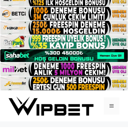
İçeriğe
atla
Menü