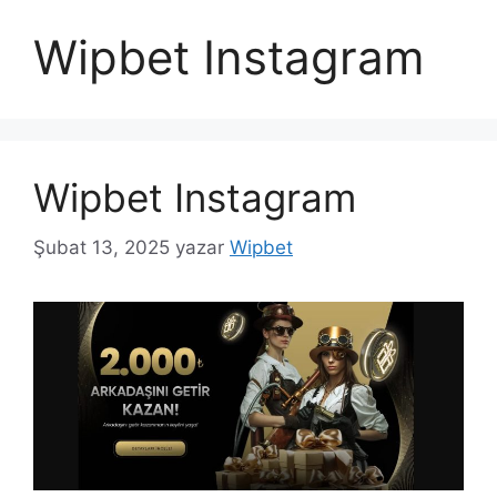
Wipbet Instagram
Wipbet Instagram
Şubat 13, 2025
yazar
Wipbet