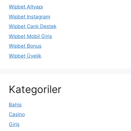
Wipbet Altyapı
Wipbet Instagram
Wipbet Canlı Destek
Wipbet Mobil Giriş
Wipbet Bonus
Wipbet Üyelik
Kategoriler
Bahis
Casino
Giriş