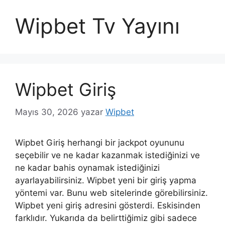
Wipbet Tv Yayını
Wipbet Giriş
Mayıs 30, 2026
yazar
Wipbet
Wipbet Giriş herhangi bir jackpot oyununu
seçebilir ve ne kadar kazanmak istediğinizi ve
ne kadar bahis oynamak istediğinizi
ayarlayabilirsiniz. Wipbet yeni bir giriş yapma
yöntemi var. Bunu web sitelerinde görebilirsiniz.
Wipbet yeni giriş adresini gösterdi. Eskisinden
farklıdır. Yukarıda da belirttiğimiz gibi sadece