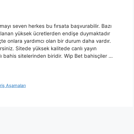
mayı seven herkes bu fırsata başvurabilir. Bazı
klanan yüksek ücretlerden endişe duymaktadır
te onlara yardımcı olan bir durum daha vardır.
irsiniz. Sitede yüksek kalitede canlı yayın
 bahis sitelerinden biridir. Wip Bet bahisçiler …
riş Aşamaları