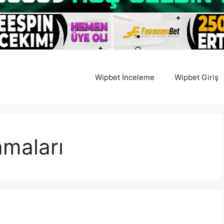
Wipbet İnceleme
Wipbet Giriş
amaları