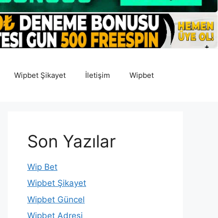
Wipbet Şikayet
İletişim
Wipbet
Son Yazılar
Wip Bet
Wipbet Şikayet
Wipbet Güncel
Wipbet Adresi