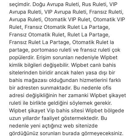
seçimdir. Doğu Avrupa Ruleti, Rus Ruleti, VIP
Avrupa Ruleti, VIP Avrupa Ruleti, Fransız Ruleti,
Avrupa Ruleti, Otomatik VIP Rulet, Otomatik VIP
Rulet, Fransız Otomatik Rulet La Partage,
Fransız Otomatik Rulet, Rulet La Partage,
Fransız Rulet La Partage, Otomatik Rulet la
partage, portomaso ruleti ve fransız ruleti çok
popülerdir. Erişim sorunları nedeniyle Wipbet
kimlik bilgileri değişebilir. Wipbet canlı bahis
sitelerinden biridir ancak halen yasa dışı bir
bahis mağazası olduğundan hizmetlerini farklı
bir adresten sunmaktadır. Bu nedenle ofis
adresi değişikliğinin her zamanki Wipbet şikayet
ruleti ile birlikte geldiğini söylemek gerekir.
Wipbet şikayet Vip bahis sitesi Wipbet bölgede
uzun yıllardır faaliyet göstermektedir. Bu
nedenle yeni açtığınız web sitenizde
gördüğünüz sorunları burada görmeyeceksiniz.