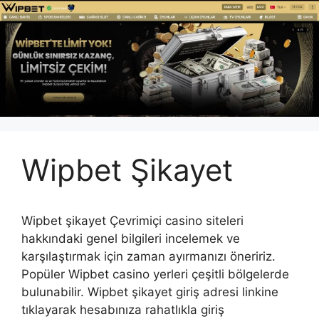
Wipbet Şikayet
Wipbet şikayet Çevrimiçi casino siteleri
hakkındaki genel bilgileri incelemek ve
karşılaştırmak için zaman ayırmanızı öneririz.
Popüler Wipbet casino yerleri çeşitli bölgelerde
bulunabilir. Wipbet şikayet giriş adresi linkine
tıklayarak hesabınıza rahatlıkla giriş