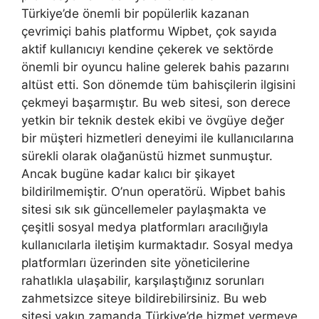
Türkiye’de önemli bir popülerlik kazanan
çevrimiçi bahis platformu Wipbet, çok sayıda
aktif kullanıcıyı kendine çekerek ve sektörde
önemli bir oyuncu haline gelerek bahis pazarını
altüst etti. Son dönemde tüm bahisçilerin ilgisini
çekmeyi başarmıştır. Bu web sitesi, son derece
yetkin bir teknik destek ekibi ve övgüye değer
bir müşteri hizmetleri deneyimi ile kullanıcılarına
sürekli olarak olağanüstü hizmet sunmuştur.
Ancak bugüne kadar kalıcı bir şikayet
bildirilmemiştir. O’nun operatörü. Wipbet bahis
sitesi sık sık güncellemeler paylaşmakta ve
çeşitli sosyal medya platformları aracılığıyla
kullanıcılarla iletişim kurmaktadır. Sosyal medya
platformları üzerinden site yöneticilerine
rahatlıkla ulaşabilir, karşılaştığınız sorunları
zahmetsizce siteye bildirebilirsiniz. Bu web
sitesi yakın zamanda Türkiye’de hizmet vermeye