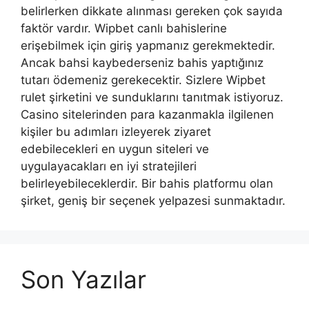
belirlerken dikkate alınması gereken çok sayıda
faktör vardır. Wipbet canlı bahislerine
erişebilmek için giriş yapmanız gerekmektedir.
Ancak bahsi kaybederseniz bahis yaptığınız
tutarı ödemeniz gerekecektir. Sizlere Wipbet
rulet şirketini ve sunduklarını tanıtmak istiyoruz.
Casino sitelerinden para kazanmakla ilgilenen
kişiler bu adımları izleyerek ziyaret
edebilecekleri en uygun siteleri ve
uygulayacakları en iyi stratejileri
belirleyebileceklerdir. Bir bahis platformu olan
şirket, geniş bir seçenek yelpazesi sunmaktadır.
Son Yazılar