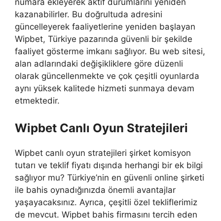
numara ekleyerek aktif durumlarını yeniden
kazanabilirler. Bu doğrultuda adresini
güncelleyerek faaliyetlerine yeniden başlayan
Wipbet, Türkiye pazarında güvenli bir şekilde
faaliyet gösterme imkanı sağlıyor. Bu web sitesi,
alan adlarındaki değişikliklere göre düzenli
olarak güncellenmekte ve çok çeşitli oyunlarda
aynı yüksek kalitede hizmeti sunmaya devam
etmektedir.
Wipbet Canlı Oyun Stratejileri
Wipbet canlı oyun stratejileri şirket komisyon
tutarı ve teklif fiyatı dışında herhangi bir ek bilgi
sağlıyor mu? Türkiye’nin en güvenli online şirketi
ile bahis oynadığınızda önemli avantajlar
yaşayacaksınız. Ayrıca, çeşitli özel tekliflerimiz
de mevcut. Wipbet bahis firmasını tercih eden