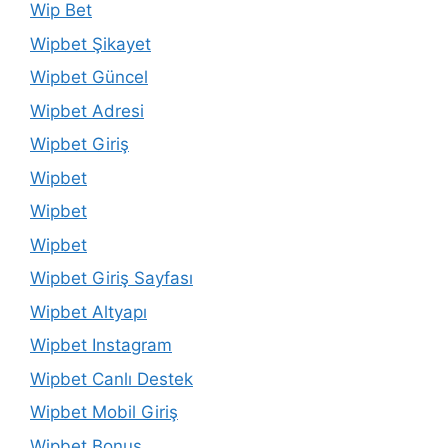
Wip Bet
Wipbet Şikayet
Wipbet Güncel
Wipbet Adresi
Wipbet Giriş
Wipbet
Wipbet
Wipbet
Wipbet Giriş Sayfası
Wipbet Altyapı
Wipbet Instagram
Wipbet Canlı Destek
Wipbet Mobil Giriş
Wipbet Bonus