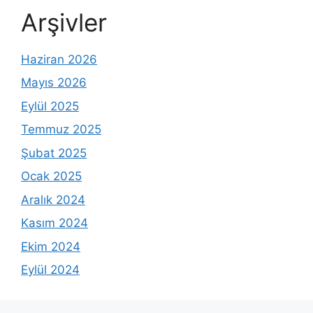
Arşivler
Haziran 2026
Mayıs 2026
Eylül 2025
Temmuz 2025
Şubat 2025
Ocak 2025
Aralık 2024
Kasım 2024
Ekim 2024
Eylül 2024