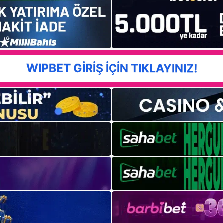
WIPBET GİRİŞ İÇİN TIKLAYINIZ!