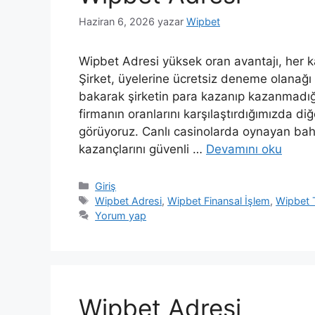
Haziran 6, 2026
yazar
Wipbet
Wipbet Adresi yüksek oran avantajı, her 
Şirket, üyelerine ücretsiz deneme olanağı
bakarak şirketin para kazanıp kazanmadığın
firmanın oranlarını karşılaştırdığımızda d
görüyoruz. Canlı casinolarda oynayan bahisç
kazançlarını güvenli …
Devamını oku
Kategoriler
Giriş
Etiketler
Wipbet Adresi
,
Wipbet Finansal İşlem
,
Wipbet 
Yorum yap
Wipbet Adresi