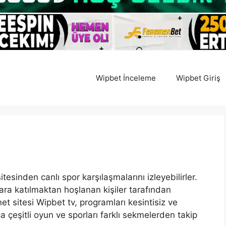
Wipbet İnceleme
Wipbet Giriş
esinden canlı spor karşılaşmalarını izleyebilirler.
lara katılmaktan hoşlanan kişiler tarafından
t sitesi Wipbet tv, programları kesintisiz ve
çeşitli oyun ve sporları farklı sekmelerden takip