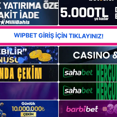
WIPBET GİRİŞ İÇİN TIKLAYINIZ!