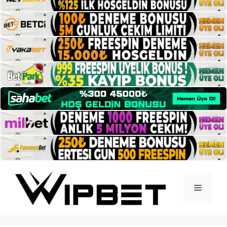
İçeriğe
atla
Menü