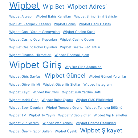
Wipbet
Wip Bet
Wipbet Adresi
Wipbet Altyapı
Wipbet Bahis Kanalları
Wipbet Birinci Sınıf Bahisler
Wip Bet Blackjack Kazancı
Wipbet Bonus
Wipbet Canlı Destek
Wipbet Canlı Yardım Senaryoları
Wipbet Casino Kayıt
Wipbet Casino Oyun Kuponları
Wipbet Casino Oyunu
Wip Bet Casino Poker Oyunları
Wipbet Destek Bağlantısı
Wipbet Finansal Hizmetleri
Wipbet Finansal İşlem
Wipbet Giriş
Wip Bet Giriş Aşamaları
Wipbet Güncel
Wipbet Giriş Sayfası
Wipbet Güncel Yorumlar
Wipbet Güvenilir Mi
Wipbet Güvenilir Slotlar
Wipbet Instagram
Wipbet Kayıt
Wipbet Kaç Oldu
Wipbet Mali Yardım Hattı
Wipbet Mobil Giriş
Wipbet Rulet Oyunu
Wipbet SMS Bildirimleri
Wipbet Spor Oyunları
Wipbet Tombala Oyunu
Wipbet Turnuva Bölümü
Wipbet TV
Wipbet Tv Yayını
Wipbet Video Slotlar
Wipbet Vip Hizmetler
Wipbet VIP Sistemi
Wipbet Web Adresi
Wipbet Ödeme Özellikleri
Wipbet Şikayet
Wipbet Önemli Spor Dalları
Wipbet Üyelik