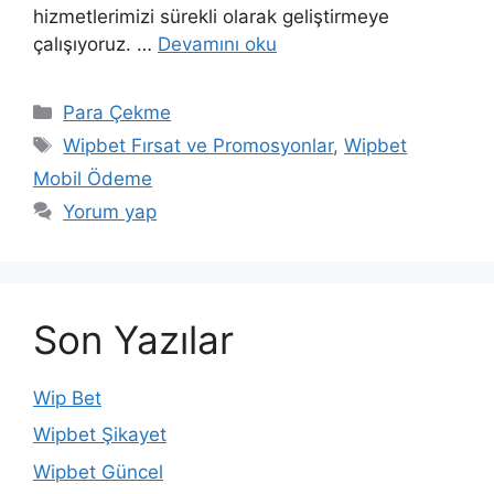
hizmetlerimizi sürekli olarak geliştirmeye
çalışıyoruz. …
Devamını oku
Kategoriler
Para Çekme
Etiketler
Wipbet Fırsat ve Promosyonlar
,
Wipbet
Mobil Ödeme
Yorum yap
Son Yazılar
Wip Bet
Wipbet Şikayet
Wipbet Güncel