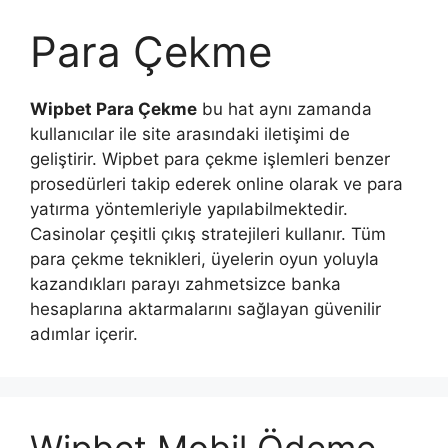
Para Çekme
Wipbet Para Çekme
bu hat aynı zamanda
kullanıcılar ile site arasındaki iletişimi de
geliştirir. Wipbet para çekme işlemleri benzer
prosedürleri takip ederek online olarak ve para
yatırma yöntemleriyle yapılabilmektedir.
Casinolar çeşitli çıkış stratejileri kullanır. Tüm
para çekme teknikleri, üyelerin oyun yoluyla
kazandıkları parayı zahmetsizce banka
hesaplarına aktarmalarını sağlayan güvenilir
adımlar içerir.