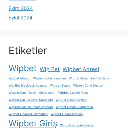
Ekim 2024
Eylül 2024
Etiketler
Wipbet
Wip Bet
Wipbet Adresi
Wipbet Altyapı
Wipbet Bahis Kanalları
Wipbet Birinci Sınıf Bahisler
Wip Bet Blackjack Kazancı
Wipbet Bonus
Wipbet Canlı Destek
Wipbet Canlı Yardım Senaryoları
Wipbet Casino Kayıt
Wipbet Casino Oyun Kuponları
Wipbet Casino Oyunu
Wip Bet Casino Poker Oyunları
Wipbet Destek Bağlantısı
Wipbet Finansal Hizmetleri
Wipbet Finansal İşlem
Wipbet Giriş
Wip Bet Giriş Aşamaları