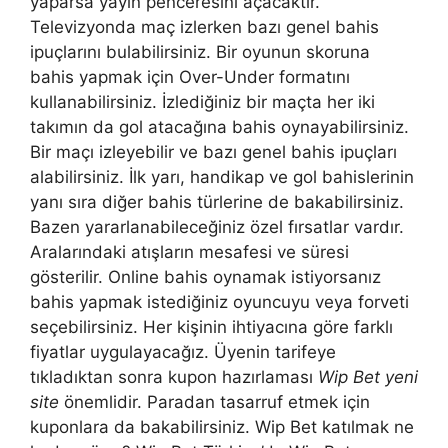
yaparsa yayın penceresini açacaktır.
Televizyonda maç izlerken bazı genel bahis
ipuçlarını bulabilirsiniz. Bir oyunun skoruna
bahis yapmak için Over-Under formatını
kullanabilirsiniz. İzlediğiniz bir maçta her iki
takımın da gol atacağına bahis oynayabilirsiniz.
Bir maçı izleyebilir ve bazı genel bahis ipuçları
alabilirsiniz. İlk yarı, handikap ve gol bahislerinin
yanı sıra diğer bahis türlerine de bakabilirsiniz.
Bazen yararlanabileceğiniz özel fırsatlar vardır.
Aralarındaki atışların mesafesi ve süresi
gösterilir. Online bahis oynamak istiyorsanız
bahis yapmak istediğiniz oyuncuyu veya forveti
seçebilirsiniz. Her kişinin ihtiyacına göre farklı
fiyatlar uygulayacağız. Üyenin tarifeye
tıkladıktan sonra kupon hazırlaması
Wip Bet yeni
site
önemlidir. Paradan tasarruf etmek için
kuponlara da bakabilirsiniz. Wip Bet katılmak ne