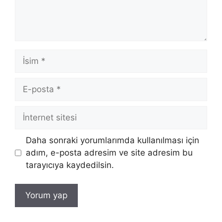
İsim
E-
posta
İnternet
sitesi
Daha sonraki yorumlarımda kullanılması için
adım, e-posta adresim ve site adresim bu
tarayıcıya kaydedilsin.