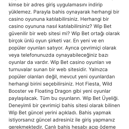
kimse bir adres giriş uygulamasını indirip
yüklemez. Parayla bahis oynayarak herhangi bir
casino oyununa katılabilirsiniz. Herhangi bir
casino oyununa nasıl katılabilirsiniz? Wip Bet
güvenilir bir web sitesi mi? Wip Bet ortağı olarak
birçok ünlü oyun şirketi var. En yeni ve en
popüler oyunları satıyor. Ayrıca çevrimiçi olarak
veya telefonunuzda oynayabileceğiniz bazı
oyunlar da vardır. Wip Bet casino oyunları ve
turnuvalar sunan bir web sitesidir. Yalnızca
popüler olanları değil, mevcut yeni oyunlardan
herhangi birini seçebilirsiniz. Hot Fiesta, Wild
Booster ve Floating Dragon gibi yeni oyunlar
paylaşılacak. Tüm bu oyunların. Wip Bet Üyeliği.
Deneyimli bir çevrimiçi bahis sitesi olarak bilinen
Wip Bet güncel yerini açıkladı. Bahis yapmak
istiyorsanız güncel adresiniz ile giriş yapmanız
gerekmektedir. Canlı bahis hesabı açıp ödeme