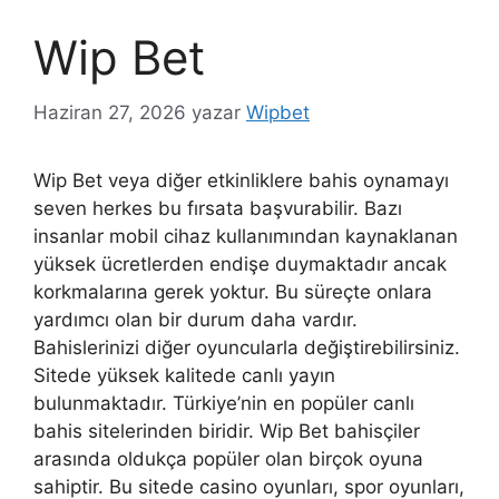
Wip Bet
Haziran 27, 2026
yazar
Wipbet
Wip Bet veya diğer etkinliklere bahis oynamayı
seven herkes bu fırsata başvurabilir. Bazı
insanlar mobil cihaz kullanımından kaynaklanan
yüksek ücretlerden endişe duymaktadır ancak
korkmalarına gerek yoktur. Bu süreçte onlara
yardımcı olan bir durum daha vardır.
Bahislerinizi diğer oyuncularla değiştirebilirsiniz.
Sitede yüksek kalitede canlı yayın
bulunmaktadır. Türkiye’nin en popüler canlı
bahis sitelerinden biridir. Wip Bet bahisçiler
arasında oldukça popüler olan birçok oyuna
sahiptir. Bu sitede casino oyunları, spor oyunları,