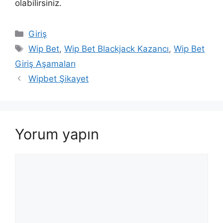
olabilirsiniz.
Kategoriler
Giriş
Etiketler
Wip Bet
,
Wip Bet Blackjack Kazancı
,
Wip Bet
Giriş Aşamaları
Wipbet Şikayet
Yorum yapın
Yorum