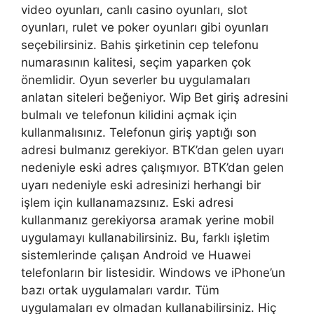
video oyunları, canlı casino oyunları, slot
oyunları, rulet ve poker oyunları gibi oyunları
seçebilirsiniz. Bahis şirketinin cep telefonu
numarasının kalitesi, seçim yaparken çok
önemlidir. Oyun severler bu uygulamaları
anlatan siteleri beğeniyor. Wip Bet giriş adresini
bulmalı ve telefonun kilidini açmak için
kullanmalısınız. Telefonun giriş yaptığı son
adresi bulmanız gerekiyor. BTK’dan gelen uyarı
nedeniyle eski adres çalışmıyor. BTK’dan gelen
uyarı nedeniyle eski adresinizi herhangi bir
işlem için kullanamazsınız. Eski adresi
kullanmanız gerekiyorsa aramak yerine mobil
uygulamayı kullanabilirsiniz. Bu, farklı işletim
sistemlerinde çalışan Android ve Huawei
telefonların bir listesidir. Windows ve iPhone’un
bazı ortak uygulamaları vardır. Tüm
uygulamaları ev olmadan kullanabilirsiniz. Hiç