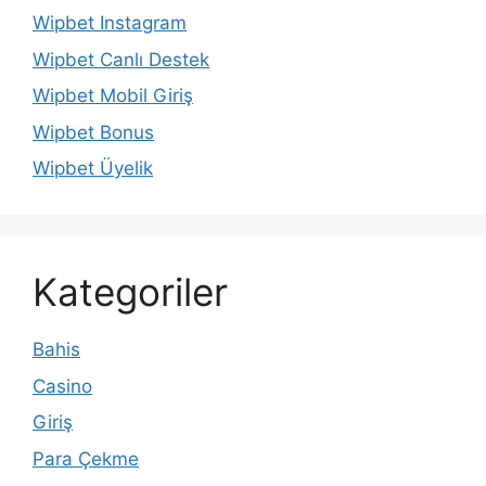
Wipbet Instagram
Wipbet Canlı Destek
Wipbet Mobil Giriş
Wipbet Bonus
Wipbet Üyelik
Kategoriler
Bahis
Casino
Giriş
Para Çekme