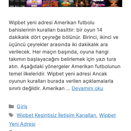
Wipbet yeni adresi Amerikan futbolu
bahislerinin kuralları basittir: bir oyun 14
dakikalık dört çeyreğe bölünür. Birinci, ikinci ve
üçüncü çeyrekler arasında iki dakikalık ara
verilecek. Her maçın başında, oyuna hangi
takımın başlayacağını belirlemek için yazı tura
atın. Aşağıdaki yönergeler Amerikan futbolunun
temel ilkeleridir. Wipbet yeni adresi Ancak
oyunun kuralları burada verilen açıklamalarla
sınırlı değildir. Amerikan …
Devamını oku
Kategoriler
Giriş
Etiketler
Wipbet Kesintisiz İletişim Kanalları
,
Wipbet
Yeni Adresi