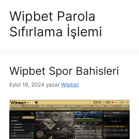
Wipbet Parola
Sıfırlama İşlemi
Wipbet Spor Bahisleri
Eylül 19, 2024
yazar
Wipbet