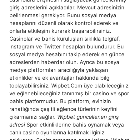
giriş adreslerini açıkladılar. Mevcut adresinizin
belirlenmesi gerekiyor. Bunu sosyal medya
hesaplarını düzenli olarak kontrol ederek ve
onlarla etkileşim kurarak başarabilirsiniz.
Casinolar ve bahis kuruluşları sıklıkla telgraf,
Instagram ve Twitter hesapları bulundurur. Bu
sosyal medya hesabını takip ederek en güncel
adreslerden haberdar olun. Ayrıca bu sosyal
medya platformları aracılığıyla yaklaşan
etkinlikler ve ek avantajlar hakkında bilgi
toplayabilirsiniz. Wipbet.Com üye olabileceğiniz
ve eğlenebileceğiniz tanınmış bir casino ve spor
bahis platformudur. Bu platform, evinizin
rahatlığında çeşitli eğlence türlerinin keyfini
çıkarmanızı sağlar.
Wipbet güncellenen giriş
adresi
Spor etkinliklerine bahis oynamak veya
canlı casino oyunlarına katılmak ilginizi