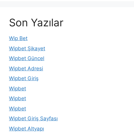
Son Yazılar
Wip Bet
Wipbet Şikayet
Wipbet Güncel
Wipbet Adresi
Wipbet Giriş
Wipbet
Wipbet
Wipbet
Wipbet Giriş Sayfası
Wipbet Altyapı