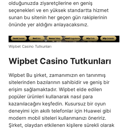
olduğunuzda ziyaretçilerine en geniş
seçenekleri ve en yüksek standartta hizmet
sunan bu sitenin her geçen gün rakiplerinin
önünde yer aldığını anlayacaksınız.
Wipbet Casino Tutkunları
Wipbet Casino Tutkunları
Wipbet Bu şirket, zamanımızın en tanınmış
sitelerinden bazılarının sahibidir ve geniş bir
erişim sağlamaktadır. Wipbet elde edilen
popüler ürünleri kullanarak nasıl para
kazanılacağını keşfedin. Kusursuz bir oyun
deneyimi için akıllı telefonlar için Huawei gibi
modern mobil siteleri kullanmanızı öneririz.
Şirket, olaydan etkilenen kişilere sürekli olarak