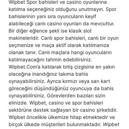
Wipbet Spor bahisleri ve casino oyunlarına
katılma seçeneğiniz olduğunu unutmayın. Spor
bahislerinin yanı sıra oyuncuların keyif
alabileceği canlı casino oyunları da mevcuttur.
Bir diğer eğlence şekli ise klasik slot
makineleridir. Canlı spor bahisleri, canlı bir oyun
seçmenize ve maça aktif olarak katılmanıza
olanak tanır. Canlı maçlara hangi oyuncuların
katılmayacağını tahmin edebilirsiniz.
Wipbet.Com’a katılarak bitiş çizgisine en yakın
olacağına inandığınız takıma bahis
oynayabilirsiniz. Ayrıca kırmızı veya sarı kart
göreceğini düşündüğünüz oyuncuya da bahis
oynayabilirsiniz. Görevlerden bazıları sizin
elinizde. Wipbet, casino ve spor bahisleri
sektörüne destek sağlayan bir casino şirketidir.
Wipbet öncelikle ülkemize hitap etmektedir ve
birçok ülkede müşterileri bulunmaktadır.
Wipbet