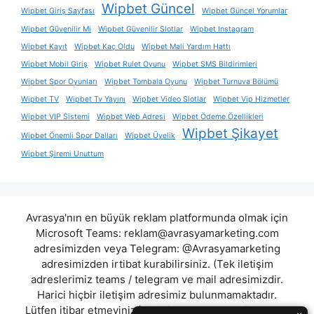
Wipbet Güncel
Wipbet Giriş Sayfası
Wipbet Güncel Yorumlar
Wipbet Güvenilir Mi
Wipbet Güvenilir Slotlar
Wipbet Instagram
Wipbet Kayıt
Wipbet Kaç Oldu
Wipbet Mali Yardım Hattı
Wipbet Mobil Giriş
Wipbet Rulet Oyunu
Wipbet SMS Bildirimleri
Wipbet Spor Oyunları
Wipbet Tombala Oyunu
Wipbet Turnuva Bölümü
Wipbet TV
Wipbet Tv Yayını
Wipbet Video Slotlar
Wipbet Vip Hizmetler
Wipbet VIP Sistemi
Wipbet Web Adresi
Wipbet Ödeme Özellikleri
Wipbet Şikayet
Wipbet Önemli Spor Dalları
Wipbet Üyelik
Wipbet Şiremi Unuttum
Avrasya'nın en büyük reklam platformunda olmak için
Microsoft Teams:
reklam@avrasyamarketing.com
adresimizden veya Telegram: @Avrasyamarketing
adresimizden irtibat kurabilirsiniz. (Tek iletişim
adreslerimiz teams / telegram ve mail adresimizdir.
Harici hiçbir iletişim adresimiz bulunmamaktadır.
Lütfen itibar etmeyiniz.) Türkiye yasalarına göre 7258