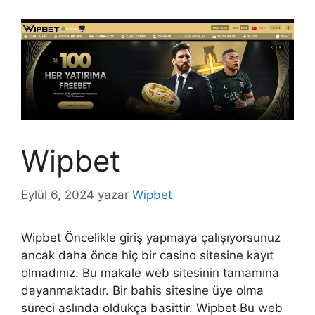
Wipbet
Eylül 6, 2024
yazar
Wipbet
Wipbet Öncelikle giriş yapmaya çalışıyorsunuz
ancak daha önce hiç bir casino sitesine kayıt
olmadınız. Bu makale web sitesinin tamamına
dayanmaktadır. Bir bahis sitesine üye olma
süreci aslında oldukça basittir. Wipbet Bu web