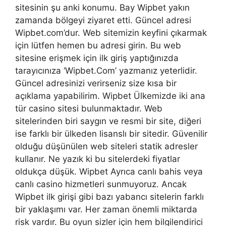
sitesinin şu anki konumu. Bay Wipbet yakın
zamanda bölgeyi ziyaret etti. Güncel adresi
Wipbet.com’dur. Web sitemizin keyfini çıkarmak
için lütfen hemen bu adresi girin. Bu web
sitesine erişmek için ilk giriş yaptığınızda
tarayıcınıza ‘Wipbet.Com’ yazmanız yeterlidir.
Güncel adresinizi verirseniz size kısa bir
açıklama yapabilirim. Wipbet Ülkemizde iki ana
tür casino sitesi bulunmaktadır. Web
sitelerinden biri saygın ve resmi bir site, diğeri
ise farklı bir ülkeden lisanslı bir sitedir. Güvenilir
olduğu düşünülen web siteleri statik adresler
kullanır. Ne yazık ki bu sitelerdeki fiyatlar
oldukça düşük. Wipbet Ayrıca canlı bahis veya
canlı casino hizmetleri sunmuyoruz. Ancak
Wipbet ilk girişi gibi bazı yabancı sitelerin farklı
bir yaklaşımı var. Her zaman önemli miktarda
risk vardır. Bu oyun sizler için hem bilgilendirici