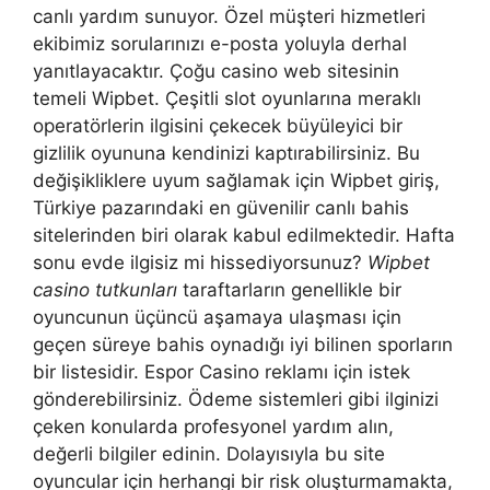
canlı yardım sunuyor. Özel müşteri hizmetleri
ekibimiz sorularınızı e-posta yoluyla derhal
yanıtlayacaktır. Çoğu casino web sitesinin
temeli Wipbet. Çeşitli slot oyunlarına meraklı
operatörlerin ilgisini çekecek büyüleyici bir
gizlilik oyununa kendinizi kaptırabilirsiniz. Bu
değişikliklere uyum sağlamak için Wipbet giriş,
Türkiye pazarındaki en güvenilir canlı bahis
sitelerinden biri olarak kabul edilmektedir. Hafta
sonu evde ilgisiz mi hissediyorsunuz?
Wipbet
casino tutkunları
taraftarların genellikle bir
oyuncunun üçüncü aşamaya ulaşması için
geçen süreye bahis oynadığı iyi bilinen sporların
bir listesidir. Espor Casino reklamı için istek
gönderebilirsiniz. Ödeme sistemleri gibi ilginizi
çeken konularda profesyonel yardım alın,
değerli bilgiler edinin. Dolayısıyla bu site
oyuncular için herhangi bir risk oluşturmamakta,