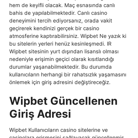
hem de keyifli olacak. Maç esnasında canlı
bahis de yapılabilmektedir. Canlı casino
deneyimini tercih ediyorsanız, orada vakit
geçirerek kendinizi gerçek bir casino
atmosferine kaptırabilirsiniz. Wipbet Ne yazık ki
bu sitelerin yerleri henüz kesinleşmedi. IR
Wipbet sitesinin yurt dışından lisanslı olması
nedeniyle erişimin geçici olarak kısıtlandığı
durumlar yaşanabilmektedir. Bu durumda
kullanıcıların herhangi bir rahatsızlık yaşamasını
önlemek için giriş adresini değiştireceğiz.
Wipbet Güncellenen
Giriş Adresi
Wipbet Kullanıcıların casino sitelerine ve
casinolara erişmesini sağlayacak güncellenmiş