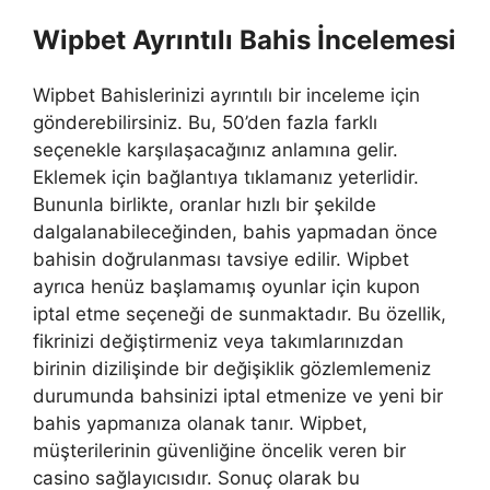
Wipbet Ayrıntılı Bahis İncelemesi
Wipbet Bahislerinizi ayrıntılı bir inceleme için
gönderebilirsiniz. Bu, 50’den fazla farklı
seçenekle karşılaşacağınız anlamına gelir.
Eklemek için bağlantıya tıklamanız yeterlidir.
Bununla birlikte, oranlar hızlı bir şekilde
dalgalanabileceğinden, bahis yapmadan önce
bahisin doğrulanması tavsiye edilir. Wipbet
ayrıca henüz başlamamış oyunlar için kupon
iptal etme seçeneği de sunmaktadır. Bu özellik,
fikrinizi değiştirmeniz veya takımlarınızdan
birinin dizilişinde bir değişiklik gözlemlemeniz
durumunda bahsinizi iptal etmenize ve yeni bir
bahis yapmanıza olanak tanır. Wipbet,
müşterilerinin güvenliğine öncelik veren bir
casino sağlayıcısıdır. Sonuç olarak bu