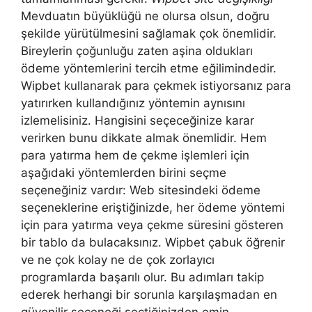
Mevduatın büyüklüğü ne olursa olsun, doğru
şekilde yürütülmesini sağlamak çok önemlidir.
Bireylerin çoğunluğu zaten aşina oldukları
ödeme yöntemlerini tercih etme eğilimindedir.
Wipbet kullanarak para çekmek istiyorsanız para
yatırırken kullandığınız yöntemin aynısını
izlemelisiniz. Hangisini seçeceğinize karar
verirken bunu dikkate almak önemlidir. Hem
para yatırma hem de çekme işlemleri için
aşağıdaki yöntemlerden birini seçme
seçeneğiniz vardır: Web sitesindeki ödeme
seçeneklerine eriştiğinizde, her ödeme yöntemi
için para yatırma veya çekme süresini gösteren
bir tablo da bulacaksınız. Wipbet çabuk öğrenir
ve ne çok kolay ne de çok zorlayıcı
programlarda başarılı olur. Bu adımları takip
ederek herhangi bir sorunla karşılaşmadan en