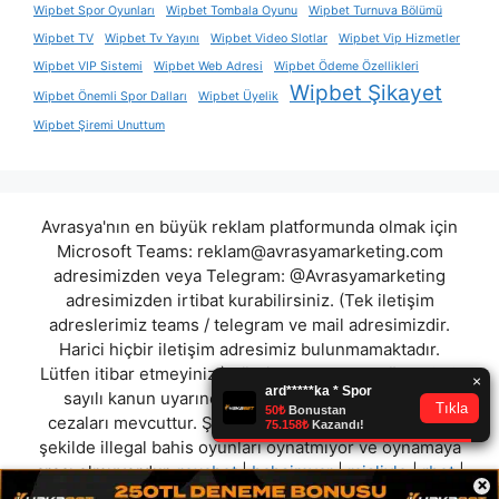
Wipbet Spor Oyunları
Wipbet Tombala Oyunu
Wipbet Turnuva Bölümü
Wipbet TV
Wipbet Tv Yayını
Wipbet Video Slotlar
Wipbet Vip Hizmetler
Wipbet VIP Sistemi
Wipbet Web Adresi
Wipbet Ödeme Özellikleri
Wipbet Şikayet
Wipbet Önemli Spor Dalları
Wipbet Üyelik
Wipbet Şiremi Unuttum
Avrasya'nın en büyük reklam platformunda olmak için
Microsoft Teams:
reklam@avrasyamarketing.com
adresimizden veya Telegram: @Avrasyamarketing
adresimizden irtibat kurabilirsiniz. (Tek iletişim
adreslerimiz teams / telegram ve mail adresimizdir.
Harici hiçbir iletişim adresimiz bulunmamaktadır.
Lütfen itibar etmeyiniz.) Türkiye yasalarına göre 7258
sayılı kanun uyarınca yasa dışı bahis oynamanın
cezaları mevcuttur. Şu an bulunduğunuz site hiç bir
şekilde illegal bahis oyunları oynatmıyor ve oynamaya
aracı olmuyordur.
rexabet
|
bahsimvar
|
misliyle
|
rbet
|
×
casinoroys
|
betkorner
|
telebet
|
wojobet