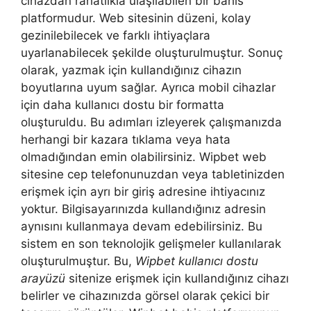
cihazdan rahatlıkla ulaşılabilen bir bahis
platformudur. Web sitesinin düzeni, kolay
gezinilebilecek ve farklı ihtiyaçlara
uyarlanabilecek şekilde oluşturulmuştur. Sonuç
olarak, yazmak için kullandığınız cihazın
boyutlarına uyum sağlar. Ayrıca mobil cihazlar
için daha kullanıcı dostu bir formatta
oluşturuldu. Bu adımları izleyerek çalışmanızda
herhangi bir kazara tıklama veya hata
olmadığından emin olabilirsiniz. Wipbet web
sitesine cep telefonunuzdan veya tabletinizden
erişmek için ayrı bir giriş adresine ihtiyacınız
yoktur. Bilgisayarınızda kullandığınız adresin
aynısını kullanmaya devam edebilirsiniz. Bu
sistem en son teknolojik gelişmeler kullanılarak
oluşturulmuştur. Bu,
Wipbet kullanıcı dostu
arayüzü
sitenize erişmek için kullandığınız cihazı
belirler ve cihazınızda görsel olarak çekici bir