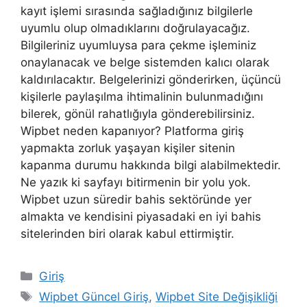
kayıt işlemi sırasında sağladığınız bilgilerle
uyumlu olup olmadıklarını doğrulayacağız.
Bilgileriniz uyumluysa para çekme işleminiz
onaylanacak ve belge sistemden kalıcı olarak
kaldırılacaktır. Belgelerinizi gönderirken, üçüncü
kişilerle paylaşılma ihtimalinin bulunmadığını
bilerek, gönül rahatlığıyla gönderebilirsiniz.
Wipbet neden kapanıyor? Platforma giriş
yapmakta zorluk yaşayan kişiler sitenin
kapanma durumu hakkında bilgi alabilmektedir.
Ne yazık ki sayfayı bitirmenin bir yolu yok.
Wipbet uzun süredir bahis sektöründe yer
almakta ve kendisini piyasadaki en iyi bahis
sitelerinden biri olarak kabul ettirmiştir.
Kategoriler
Giriş
Etiketler
Wipbet Güncel Giriş
,
Wipbet Site Değişikliği