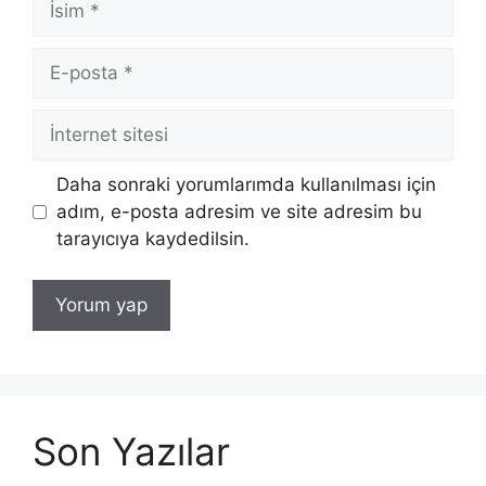
E-
posta
İnternet
sitesi
Daha sonraki yorumlarımda kullanılması için
adım, e-posta adresim ve site adresim bu
tarayıcıya kaydedilsin.
Son Yazılar